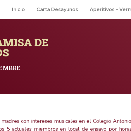
Inicio
Carta Desayunos
Aperitivos – Ver
AMISA DE
OS
IEMBRE
dres con intereses musicales en el Colegio Antonio
os 5 actuales miembros en local de ensayo por hora